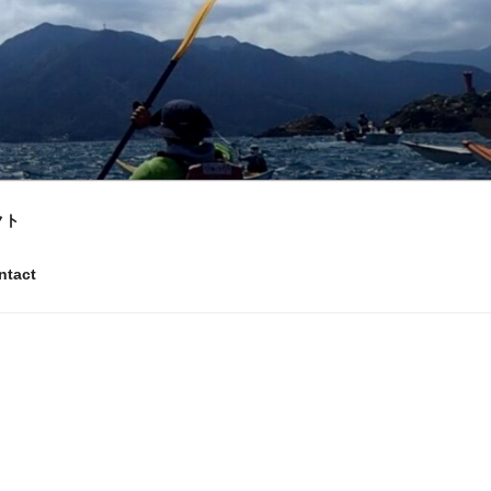
クト
tact