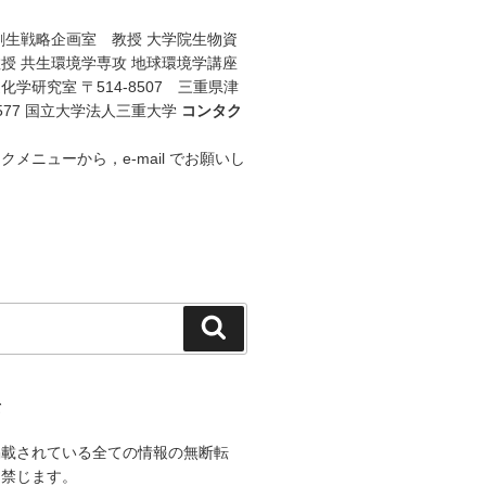
創生戦略企画室 教授 大学院生物資
授 共生環境学専攻 地球環境学講座
学研究室 〒514-8507 三重県津
577 国立大学法人三重大学
コンタク
メニューから，e-mail でお願いし
検
索
て
掲載されている全ての情報の無断転
く禁じます。