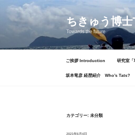
コ
ン
テ
ちきゅう博士
ン
Towards the future
ツ
へ
ス
キ
ご挨拶 Introduction
研究室「
ッ
プ
坂本竜彦 経歴紹介 Who’s Tats?
カテゴリー:
未分類
投
2021年6月4日