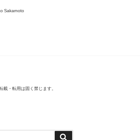
iko Sakamoto
転載・転用は固く禁じます。
検