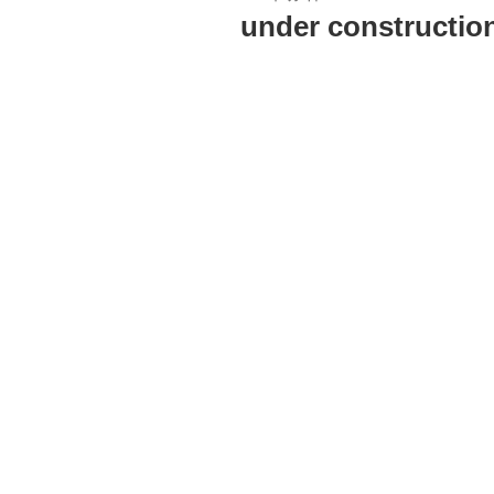
稿
under constructio
日: