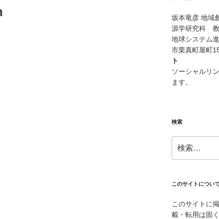
n
坂本竜彦 地域
源学研究科 教
地球システム進化
市栗真町屋町1
ト
ソーシャルリンク
ます。
検索
検
索:
このサイトについ
このサイトに
載・転用は固